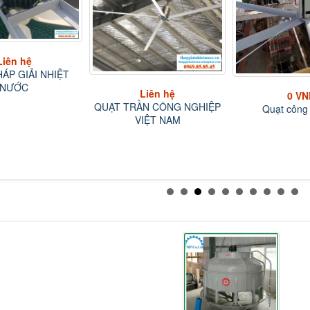
Liên hệ
0 VND
N CÔNG NGHIỆP
Quạt công nghiệp
0 VN
IỆT NAM
Tấm Làm Mát C