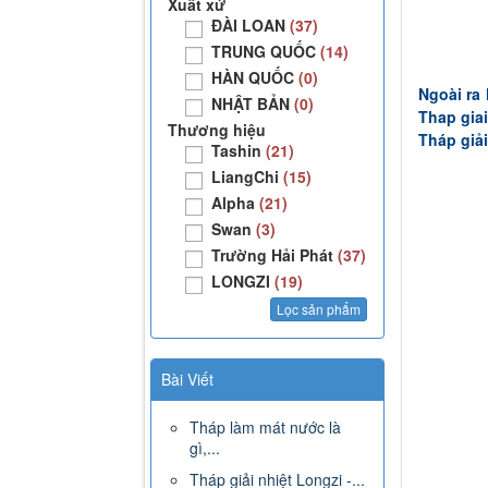
Xuất xứ
ĐÀI LOAN
(37)
TRUNG QUỐC
(14)
HÀN QUỐC
(0)
Ngoài ra
NHẬT BẢN
(0)
Thap giai
Thương hiệu
Tháp giải
Tashin
(21)
LiangChi
(15)
Alpha
(21)
Swan
(3)
Trường Hải Phát
(37)
LONGZI
(19)
Bài Viết
Tháp làm mát nước là
gì,...
Tháp giải nhiệt Longzi -...