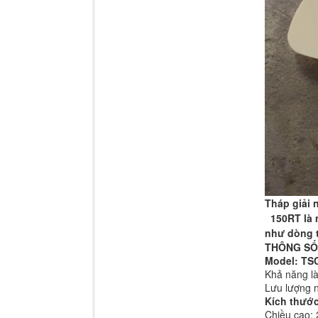
Tháp giải 
150RT là m
như dòng 
THÔN
Model: TS
Khả năn
Lưu lượng n
Kích thước
Chiều cao: