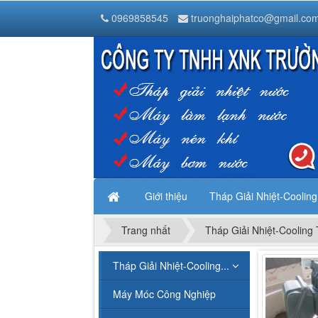
Tháp Giải Nhiệt Nước Liang Chi
0969858545
truonghaiphatco@gmail.co
Thanh Trì
Hà Nội
,
1000000
Vietnam
Giới thiệu
Tháp Giải Nhiệt-Coolin
Trang nhất
Tháp Giải Nhiệt-Cooling
Tháp Giải Nhiệt-Cooling...
Máy Móc Công Nghiệp