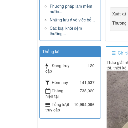
Phương pháp làm mềm
nước...
Xuất xứ
Những lưu ý về việc bổ...
Thương 
Các loại khối đệm
thường...
Thống kê
Chi t
Tháp giải n
Đang truy
120
tốt, thiết
cập
Hôm nay
141,537
Tháng
738,020
hiện tại
Tổng lượt
10,994,096
truy cập