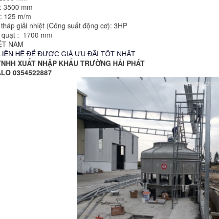
: 3500 mm
: 125 m/m
tháp giải nhiệt (Công suất động cơ): 3HP
 quạt : 1700 mm
IỆT NAM
LIÊN HỆ ĐỂ ĐƯỢC GIÁ ƯU ĐÃI TỐT NHẤT
TNHH XUẤT NHẬP KHẨU TRƯỜNG HẢI PHÁT
ZALO 0354522887