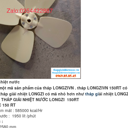
nhiệt nước
ột mã sản phẩm của tháp LONGZIVN . tháp LONGZIVN 150RT có c
tháp giải nhiệt LONGZI có mã nhỏ hơn như
tháp gi
ải nhiệt LONG
G SỐ THÁP GIẢI NHIỆT NƯỚC
C 150 RT
g làm mát : 585000 kcal/Hr
ước : 1950 lít /phút
 :
 2580 mm