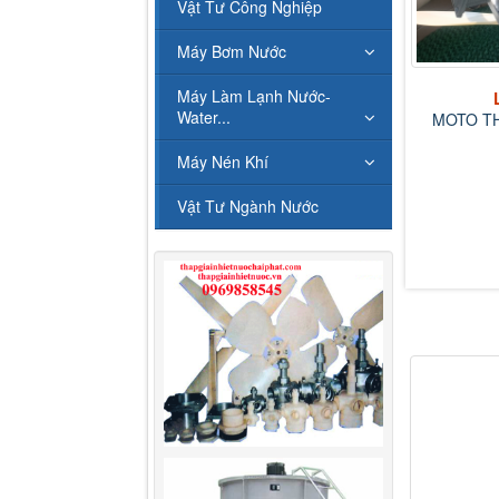
Vật Tư Công Nghiệp
Máy Bơm Nước
Máy Làm Lạnh Nước-
Liên hệ
Water...
MOTO THÁP GIẢI NHIỆT
NƯỚC
Máy Nén Khí
QUẠT TRẦ
V
Vật Tư Ngành Nước
Liên hệ
P GIẢI NHIỆT NƯỚC
LONGZI 10...