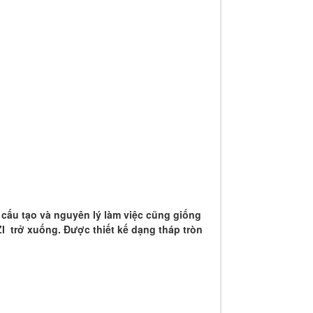
ấu tạo và nguyên lý làm việc cũng giống
ZI
trở xuống. Được thiết kế dạng tháp tròn
 LONGZI 150RT