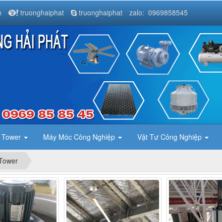
m
truonghaiphat
truonghaiphat
zalo: 0969858545
g Tower
Máy Móc Công Nghiệp
Vật Tư Công Nghiệp
 Tower