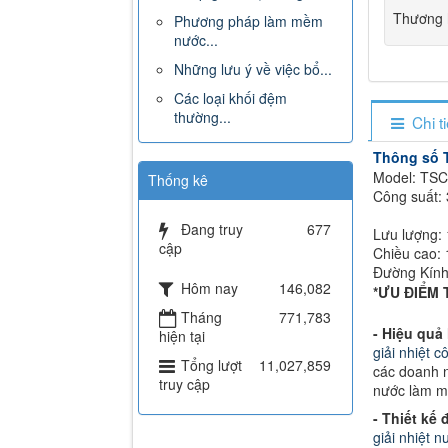
Thương 
Phương pháp làm mềm
nước...
Những lưu ý về việc bổ...
Các loại khối đệm
thường...
Chi t
Thông số 
Model: TS
Thống kê
Cô
Đang truy
677
Lưu lượng: 1
cập
Chiều cao:
Đường Kín
Hôm nay
146,082
*ƯU ĐIỂM
Tháng
771,783
- Hiệu quả 
hiện tại
giải nhiệt 
Tổng lượt
11,027,859
các doanh n
truy cập
nước làm má
- Thiết kế
giải nhiệt