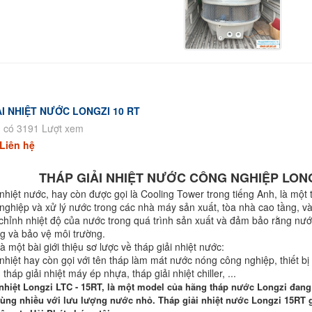
I NHIỆT NƯỚC LONGZI 10 RT
 có 3191 Lượt xem
Liên hệ
 GIẢI NHIỆT NƯỚC CÔNG NGHIỆP LONGZI
nhiệt nước, hay còn được gọi là Cooling Tower trong tiếng Anh, là một 
nghiệp và xử lý nước trong các nhà máy sản xuất, tòa nhà cao tầng, v
 chỉnh nhiệt độ của nước trong quá trình sản xuất và đảm bảo rằng nướ
g và bảo vệ môi trường.
à một bài giới thiệu sơ lược về tháp giải nhiệt nước:
nhiệt hay còn gọi với tên tháp làm mát nước nóng công nghiệp, thiết bị 
 tháp giải nhiệt máy ép nhựa, tháp giải nhiệt chiller, ...
nhiệt Longzi LTC - 15RT
, là một model của hãng tháp nước Longzi đang
dùng nhiều với lưu lượng nước nhỏ. Tháp giải nhiệt nước Longzi 15RT g