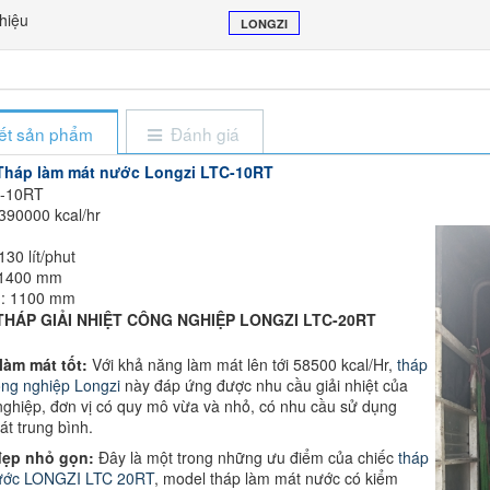
hiệu
LONGZI
iết sản phẩm
Đánh giá
Tháp làm mát nước Longzi LTC-10RT
C-10RT
ng suất: 3900
30 lít/phut
 1400 mm
h: 1100 mm
 THÁP GIẢI NHIỆT CÔNG NGHIỆP LONGZI LTC-20RT
làm mát tốt:
Với khả năng làm mát lên tới 58500 kcal/Hr,
tháp
công nghiệp Longzi
này đáp ứng được nhu cầu giải nhiệt của
ghiệp, đơn vị có quy mô vừa và nhỏ, có nhu cầu sử dụng
t trung bình.
 đẹp nhỏ gọn:
Đây là một trong những ưu điểm của chiếc
tháp
 nước LONGZI LTC 20RT
, model tháp làm mát nước có kiểm