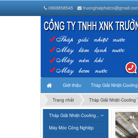
Tháp Giải Nhiệt Nước Liang Chi
0969858545
truonghaiphatco@gmail.co
Thanh Trì
Hà Nội
,
1000000
Vietnam
Giới thiệu
Tháp Giải Nhiệt-Coolin
Trang nhất
Tháp Giải Nhiệt-Cooling
Tháp Giải Nhiệt-Cooling...
Máy Móc Công Nghiệp