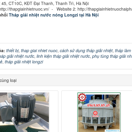
ốt 45, CT10C, KĐT Đại Thanh, Thanh Trì, Hà Nội
ttp://thapgiainhietnuoc.vn/ - Website 2: http://thapgiainhietnuochaiph
phối
Tháp giải nhiệt nước nóng Longzi tại Hà Nội
óa:
thiết bị
,
thap giai nhiet nuoc
,
cách sử dụng tháp giải nhiệt
,
tháp làm
áp giải nhiệt nước
,
linh kiện tháp giải nhiệt nước
,
phụ tùng tháp giải nh
rẻ
,
tháp giải nhiệt longzi
ùng loại