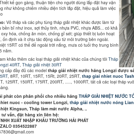
Thiết kế gọn gàng, thuận tiện cho người dùng lắp đặt hay vận
g như không chiếm nhiều diện tích lắp đặt, hiệu quả làm việc
ao
ao:
Vỏ tháp và các phụ tùng tháp giải nhiệt khác được làm từ
ệu bền bỉ như inox, sợi thủy tinh, nhựa PVC, nhựa ABS... có khả
oxy hóa, chống ăn mòn, chống gỉ sét; giúp thiết bị luôn hoạt
, ổn định và ít chịu tác động xấu từ môi trường bên ngoài.
hiệt 15RT có thể để ngoài trời nắng, mưa có tuổi thọ trung bình
15 năm.
m khảo thêm các loại tháp giải nhiệt khác của chúng tôi
Tháp
Longzi 40RT
,
Tháp giải nhiệt 30RT
ung cấp đầy đủ các model
tháp giải nhiệt nước hãng Longzi được sả
 5RT
, 8RT, 10RT, 15RT, 15Rt, 20RT, 25RT,
thap giai nhiet nuoc Tas
, 125RT, 150RT, 175RT, 200RT, ....., 1000RT, tất cả các loại tháp vuô
hàng.
ải phát còn phân phối cho nhiều hãng
THÁP GIẢI NHIỆT NƯỚC T
nhiet nuoc - cooling tower Longzi,
tháp giải nhiệt nước nóng Lian
nhiệt Kingsun, Tháp làm mát nước Alpha, ..
t tư vấn, đặt hàng xin liên hệ:
TNHH XUẤT NHẬP KHẨU TRƯỜNG HẢI PHÁT
 ZALO 0354522887
n67836@gmail.com