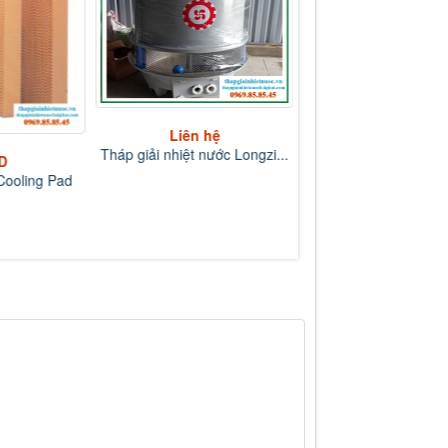
Liên hệ
Liên hệ
Tháp giải nhiệt nước Longzi...
Tháp giải nhiệt nước L
D
ooling Pad