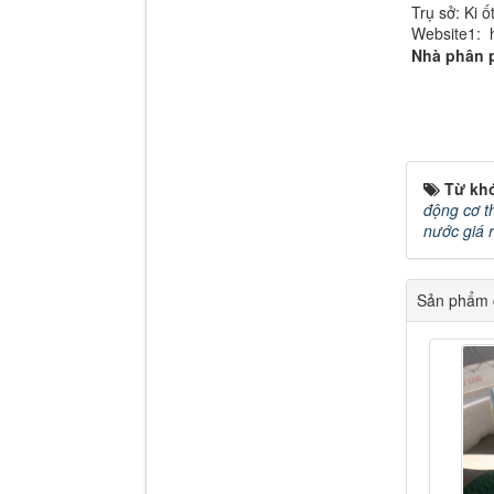
Trụ sở: Ki 
Website1: h
Nhà phân 
Từ kh
động cơ th
nước giá 
Sản phẩm c