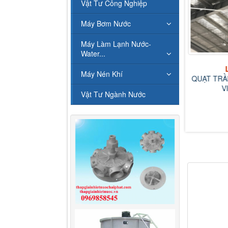
Vật Tư Công Nghiệp
Máy Bơm Nước
Máy Làm Lạnh Nước-
Liên hệ
Water...
MOTO THÁP GIẢI NHIỆT
NƯỚC
Máy Nén Khí
QUẠT TRẦ
V
Vật Tư Ngành Nước
Liên hệ
P GIẢI NHIỆT NƯỚC
LONGZI 10...