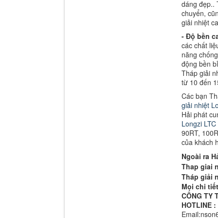
dáng đẹp.. 
chuyển, cũn
giải nhiệt c
- Độ bền c
các chất li
năng chống 
động bền bỉ
Tháp giải n
từ 10 đến 
Các bạn Tha
giải nhiệt 
Hải phát c
Longzi LTC
90RT, 100RT
của khách 
Ngoài ra H
Thap giai 
Tháp giải 
Mọi chi tiế
CÔNG TY 
HOTLINE :
Email:nso