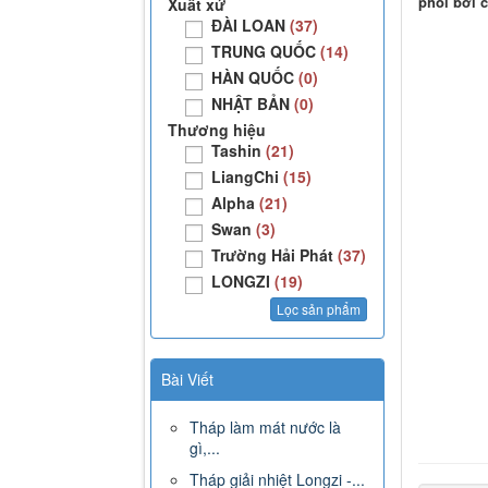
phổi bởi c
Xuất xứ
ĐÀI LOAN
(37)
TRUNG QUỐC
(14)
HÀN QUỐC
(0)
NHẬT BẢN
(0)
Thương hiệu
Tashin
(21)
LiangChi
(15)
Alpha
(21)
Swan
(3)
Trường Hải Phát
(37)
LONGZI
(19)
Bài Viết
Tháp làm mát nước là
gì,...
Tháp giải nhiệt Longzi -...