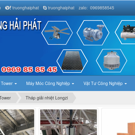
m
truonghaiphat
truonghaiphat
zalo: 0969858545
g Tower
Máy Móc Công Nghiệp
Vật Tư Công Nghiệp
 Tower
Tháp giải nhiệt Longzi