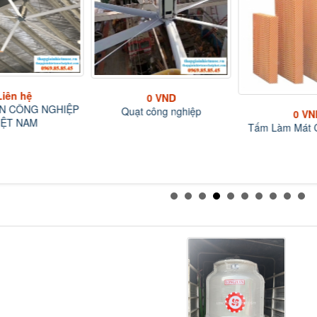
Liên hệ
0 VND
N CÔNG NGHIỆP
Quạt công nghiệp
0 VN
IỆT NAM
Tấm Làm Mát C