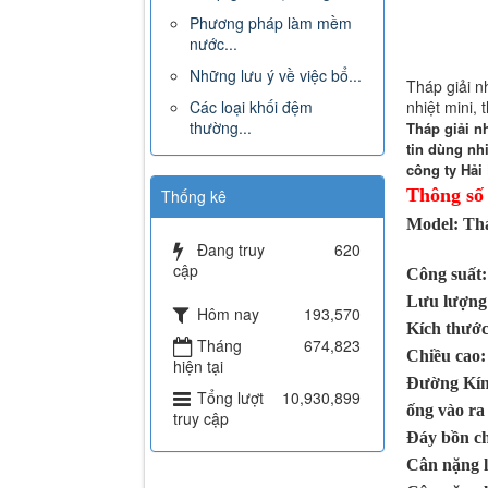
Phương pháp làm mềm
nước...
Những lưu ý về việc bổ...
Tháp giải n
nhiệt mini, 
Các loại khối đệm
thường...
Tháp giải n
tin dùng nh
công ty Hải
Thông số
Thống kê
Model: Th
Đang truy
620
cập
Công 
Lưu lượng 
Hôm nay
193,570
Kích thước
Tháng
674,823
Chiều cao
hiện tại
Đường Kín
Tổng lượt
10,930,899
ống vào ra 
truy cập
Đáy bồn ch
Cân nặng l