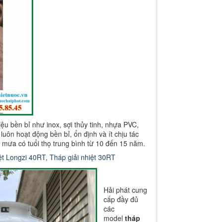
iệu bền bỉ như inox, sợi thủy tinh, nhựa PVC,
uôn hoạt động bền bỉ, ổn định và ít chịu tác
, mưa có tuổi thọ trung bình từ 10 đến 15 năm.
ệt Longzi 40RT
,
Tháp giải nhiệt 30RT
Hải phát cung
cấp đầy đủ
các
model
tháp