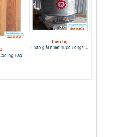
Liên hệ
Liên hệ
Tháp giải nhiệt nước Longzi...
Tháp giải nhiệt nước L
D
ooling Pad