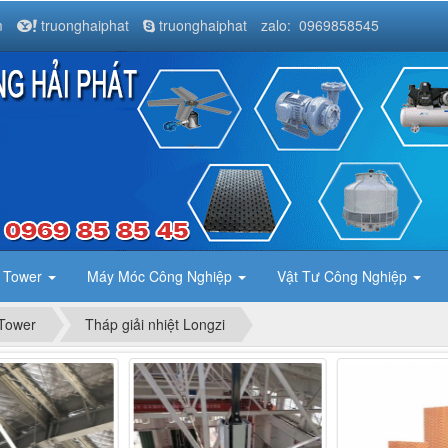
m
truonghaiphat
truonghaiphat
zalo: 0969858545
g Tower
Máy Móc Công Nghiệp
Vật Tư Công Nghiệp
 Tower
Tháp giải nhiệt Longzi