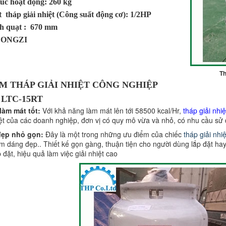
úc hoạt động: 260 kg
 tháp giải nhiệt (Công suất động cơ): 1/2HP
h quạt : 670 mm
 LONGZI
T
M THÁP GIẢI NHIỆT CÔNG NGHIỆP
LTC-15RT
làm mát tốt:
Với khả năng làm mát lên tới 58500 kcal/Hr,
tháp giải nhi
iệt của các doanh nghiệp, đơn vị có quy mô vừa và nhỏ, có nhu cầu sử
 đẹp nhỏ gọn:
Đây là một trong những ưu điểm của chiếc
tháp giải nh
m dáng đẹp.. Thiết kế gọn gàng, thuận tiện cho người dùng lắp đặt h
p đặt, hiệu quả làm việc giải nhiệt cao