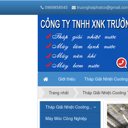
Tháp Giải Nhiệt Nước Liang Chi
0969858545
truonghaiphatco@gmail.co
Thanh Trì
Hà Nội
,
1000000
Vietnam
Giới thiệu
Tháp Giải Nhiệt-Coolin
Trang nhất
Tháp Giải Nhiệt-Cooling
Tháp Giải Nhiệt-Cooling...
Máy Móc Công Nghiệp