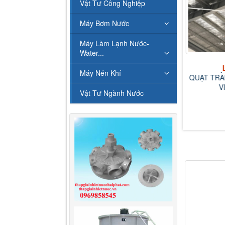
Vật Tư Công Nghiệp
Máy Bơm Nước
Máy Làm Lạnh Nước-
Liên hệ
Water...
MOTO THÁP GIẢI NHIỆT
NƯỚC
Máy Nén Khí
QUẠT TRẦ
V
Vật Tư Ngành Nước
Liên hệ
P GIẢI NHIỆT NƯỚC
LONGZI 10...