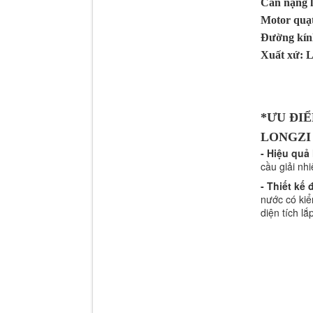
Cân nặng l
Motor quạt
Đường kín
Xuất xứ:
*ƯU ĐIỂ
LONGZI 
- Hiệu quả 
cầu giải nh
- Thiết kế
nước có kiể
diện tích lắ