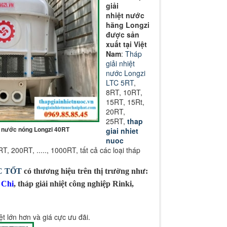
giải
nhiệt nước
hãng Longzi
được sản
xuất tại Việt
Nam
:
Tháp
giải nhiệt
nước Longzi
LTC 5RT
,
8RT, 10RT,
15RT, 15Rt,
20RT,
25RT,
thap
iệt nước nóng Longzi 40RT
giai nhiet
nuoc
200RT, ....., 1000RT, tất cả các loại tháp
C TỐT
có thương hiệu trên thị trường như:
 Chi
, tháp giải nhiệt công nghiệp Rinki,
ệt lớn hơn và giá cực ưu đãi.