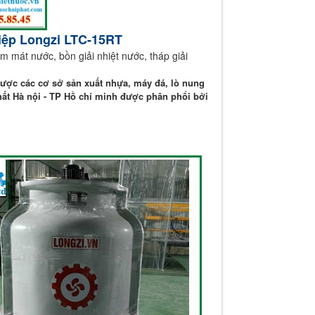
iệp Longzi LTC-15RT
àm mát nước, bồn giải nhiệt nước, tháp giải
ược các cơ sở sản xuất nhựa, máy đá, lò nung
hất Hà nội - TP Hồ chí minh được phân phổi bởi