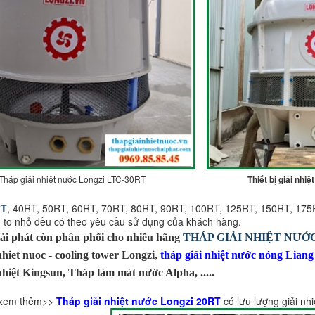
Tháp giải nhiệt nước Longzi LTC-30RT
Thiết bị giải nh
RT
, 40RT, 50RT, 60RT, 70RT, 80RT, 90RT, 100RT, 125RT, 150RT, 175RT, 
, to nhỏ đều có theo yêu cầu sử dụng của khách hàng.
ải phát còn phân phối cho nhiều hãng
THÁP GIẢI NHIỆT NƯỚ
nhiet nuoc - cooling tower Longzi,
tháp giải nhiệt nước nóng Liang
nhiệt Kingsun, Tháp làm mát nước Alpha, .....
 xem thêm>>
Tháp giải nhiệt nước Longzi 20RT
có lưu lượng giải nhi