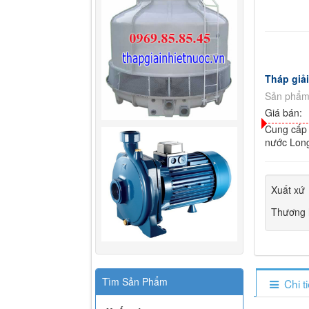
Tháp giả
Sản phẩm
Giá bán:
Cung cấp l
nước Long
Xuất xứ
Thương 
Tìm Sản Phẩm
Chi t