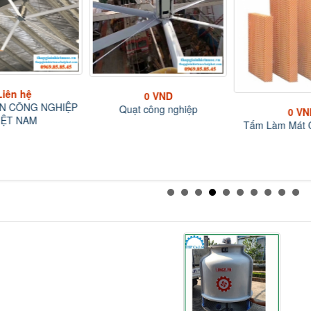
Liên hệ
0 VND
N CÔNG NGHIỆP
Quạt công nghiệp
0 VN
IỆT NAM
Tấm Làm Mát C