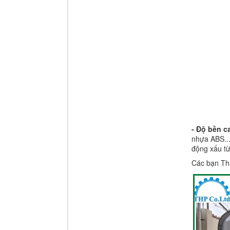
- Độ bền c
nhựa ABS...
động xấu từ
Các bạn Tha