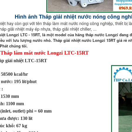
Hình ảnh Tháp giải nhiệt nước nóng công ngh
hiệt hay còn gọi với tên tháp làm mát nước nóng công nghiệp, thiết bị l
tháp giải nhiệt máy ép nhựa, tháp giải nhiệt chiller, ...
hiệt Longzi LTC - 15RT
, là một model của hãng tháp nước Longzi đang đ
iều với lưu lượng nước nhỏ. Tháp giải nhiệt nước Longzi 15RT giá rẻ n
 Phát chúng tôi.
 Tháp làm mát nước Longzi LTC-15RT
áp giải nhiệt LTC-15RT
suất: 58500 kcal/hr
nước: 195 lít/phut
 :
: 1530 mm
h: 1100 mm
(inlet, outlet) phi = 60 mm
ưa được: 130 lít
úc khô: 67 kg