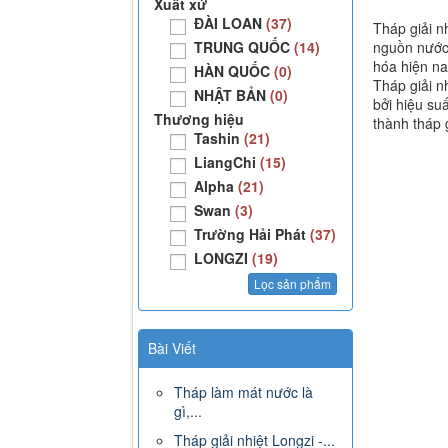
Xuất xứ
ĐÀI LOAN
(37)
Tháp giải n
nguồn nước 
TRUNG QUỐC
(14)
hóa hiện na
HÀN QUỐC
(0)
Tháp giải n
NHẬT BẢN
(0)
bởi hiệu suấ
Thương hiệu
thành tháp g
Tashin
(21)
LiangChi
(15)
Alpha
(21)
Swan
(3)
Trường Hải Phát
(37)
LONGZI
(19)
Bài Viết
Tháp làm mát nước là
gì,...
Tháp giải nhiệt Longzi -...