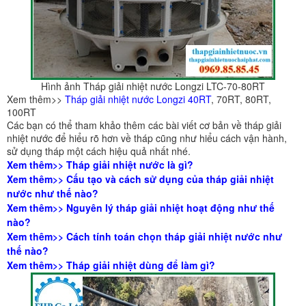
Hình ảnh Tháp giải nhiệt nước Longzi LTC-70-80RT
Xem thêm>>
Tháp giải nhiệt nước Longzi 40RT
, 70RT, 80RT,
100RT
Các bạn có thể tham khảo thêm các bài viết cơ bản về tháp giải
nhiệt nước để hiểu rõ hơn về tháp cũng như hiểu cách vận hành,
sử dụng tháp một cách hiệu quả nhất nhé.
Xem thêm>>
Tháp giải nhiệt nước là gì?
Xem thêm>>
Cấu tạo và cách sử dụng của tháp giải nhiệt
nước như thế nào?
Xem thêm>>
Nguyên lý tháp giải nhiệt hoạt động như thế
nào?
Xem thêm>>
Cách tính toán chọn tháp giải nhiệt nước như
thế nào?
Xem thêm>>
Tháp giải nhiệt dùng để làm gì?