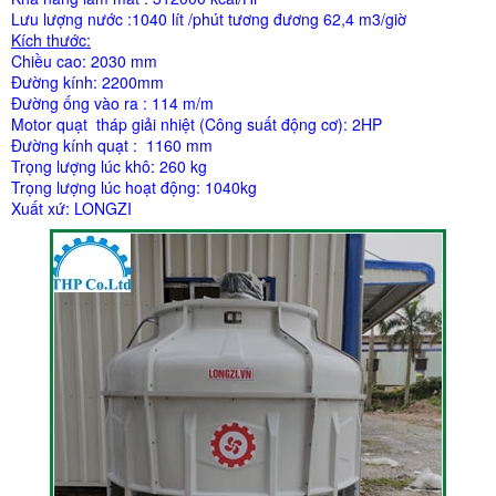
Lưu lượng nước :1040 lít /phút tương đương 62,4 m3/giờ
Kích thước:
Chiều cao: 2030 mm
Đường kính: 2200mm
Đường ống vào ra : 114 m/m
Motor quạt tháp giải nhiệt (Công suất động cơ): 2HP
Đường kính quạt : 1160 mm
Trọng lượng lúc khô: 260 kg
Trọng lượng lúc hoạt động: 1040kg
Xuất xứ: LONGZI