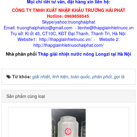
Mọi chi tiết tư vấn, đặt hàng xin liên hệ:
CÔNG TY TNHH XUẤT NHẬP KHẨU TRƯỜNG HẢI PHÁT
Hotline: 0969858545
Skype/yahoo:truonghaiphat
Email: truonghaiphatco@gmail.com - lienhe@thapgiainhietnuoc.vn
Trụ sở: Ki ốt 45, CT10C, KĐT Đại Thanh, Thanh Trì, Hà Nội
Website1: http://thapgiainhietnuoc.vn/ - Website 2:
http://thapgiainhietnuochaiphat.com/
Nhà phân phối
Tháp giải nhiệt nước nóng Longzi tại Hà Nội
Từ khóa:
giải nhiệt
,
linh kiện
,
toàn quốc
,
phân phối
,
gọi là
Sản phẩm cùng loại