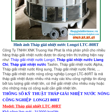
Hình ảnh Tháp giải nhiệt nước Longzi LTC-80RT
Công Ty TNHH XNK Truong Hai Phat là nhà phân phối cho nhiều
hãng tháp giải nhiệt nước được tin dùng trên thị trường hiện nay
như:
Tháp giải nhiệt nước Longzi
,
Tháp giải nhiệt nước Liang
Chi
,
Tháp giải nhiệt nước
Tashin, Tháp giải nhiệt nước Alpha,
Tháp giải nhiệt nước King sung, Tháp giải nhiệt nước Rinki, ...
Tháp giải nhiệt nước nóng công nghiệp Longzi LTC-80RT là mã
tháp giải nhiệt được nhiều nhà máy các khu công nghiệp tin dùng
bởi lưu lượng giải nhiệt lớn, có thể giải nhiệt cho nhiều máy hoặc
cho những máy có công suất cần giải nhiệt lớn.
THÔNG SỐ KỸ THUẬT THÁP GIẢI NHIỆT NƯỚC NÓNG
CÔNG NGHIỆP LONGZI 80RT
Model: Tháp giải nhiệt LTC-80RT
Khả năng làm mát : 312000 kcal/Hr