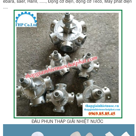
ebara, saer, Hanil, ....., Động cơ điện, động cơ Teco, Máy phát điện
....
ĐẦU PHUN THÁP GIẢI NHIỆT NƯỚC