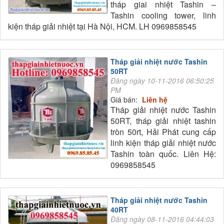
tháp giai nhiệt Tashin –
Tashin cooling tower, linh
kiện tháp giải nhiệt tại Hà Nội, HCM. LH 0969858545
Tháp giải nhiệt nước Tashin
50RT
Đăng ngày 10-11-2016 06:50:25
PM
Giá bán:
Liên hệ
Tháp giải nhiệt nước Tashin
50RT, tháp giải nhiệt tashin
tròn 50rt, Hải Phát cung cấp
linh kiện tháp giải nhiệt nước
Tashin toàn quốc. Liên Hệ:
0969858545
Tháp giải nhiệt nước Tashin
40RT
Đăng ngày 08-11-2016 04:44:03