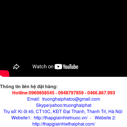
Thông tin liên hệ đặt hàng:
Hotline:0969858545 - 0948797859 - 0466.867.993
Email: truonghaiphatco@gmail.com
Skype/yahoo:truonghaiphat
Trụ sở: Ki ốt 45, CT10C, KĐT Đại Thanh, Thanh Trì, Hà Nội
Website1: http://thapgiainhietnuoc.vn/ - Website 2:
http://thapgiainhiethaiphat.com/