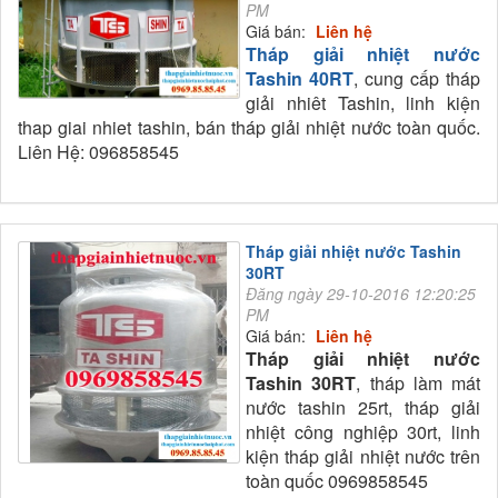
PM
Giá bán:
Liên hệ
Tháp giải nhiệt nước
Tashin 40RT
, cung cấp tháp
giải nhiêt Tashin, linh kiện
thap giai nhiet tashin, bán tháp giải nhiệt nước toàn quốc.
Liên Hệ: 096858545
Tháp giải nhiệt nước Tashin
30RT
Đăng ngày 29-10-2016 12:20:25
PM
Giá bán:
Liên hệ
Tháp giải nhiệt nước
Tashin 30RT
, tháp làm mát
nước tashin 25rt, tháp giải
nhiệt công nghiệp 30rt, linh
kiện tháp giải nhiệt nước trên
toàn quốc 0969858545