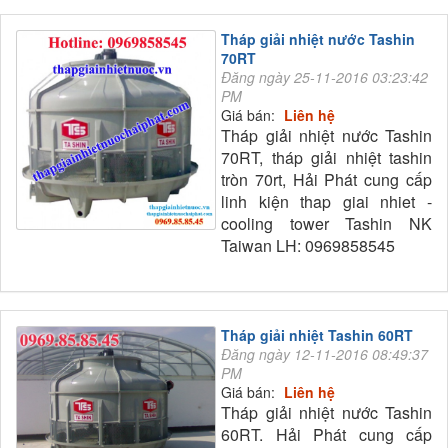
Tháp giải nhiệt nước Tashin
70RT
Đăng ngày 25-11-2016 03:23:42
PM
Giá bán:
Liên hệ
Tháp giải nhiệt nước Tashin
70RT, tháp giải nhiệt tashin
tròn 70rt, Hải Phát cung cấp
linh kiện thap giai nhiet -
cooling tower Tashin NK
Taiwan LH: 0969858545
Tháp giải nhiệt Tashin 60RT
Đăng ngày 12-11-2016 08:49:37
PM
Giá bán:
Liên hệ
Tháp giải nhiệt nước Tashin
60RT. Hải Phát cung cấp