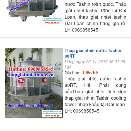
nước Tashin toàn quốc. Tháp
giải nhiệt tashin 100rt tại Đài
Loan, thap giai nhiet tashin
Đài Loan chính hãng giá rẻ.
LH 0969858545
Tháp giải nhiệt nước Tashin
80RT
Đăng ngày 25-11-2016 05:21:29
PM
Giá bán:
Liên hệ
Tháp giải nhiệt nước Tashin
80RT, Hải Phát cung
cấpTháp giai nhiệt linh kiện
thap giai nhiet Tashin cooling
tower nhập khẩu tại Đài loan-
LH: 0969858545