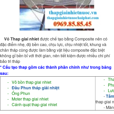
Vỏ Thap giai nhiet
được chế tạo bằng Composite nên có
đặc điểm nhẹ, độ bền cao, chịu lực, chịu nhiệt tốt, khung và
chân tháp cũng được làm bằng vật liệu composite đặc biệt
không gỉ bền bỉ với thời gian, nên tiết kiệm được nhiều chi phí
bảo trì tháp
* Cấu tạo thap gồm các thành phần chính như trong bảng
sau
:
- Thanh đ
- Vỏ bồn thap giai nhiet
- Phao
-
Đầu Phun tháp giải nhiệt
- Lưới 
- Ống Phun
-
Tấm
- Moter thap giai nhiet
thap giai 
- Cánh quạt thap giai nhiet
- Màng n