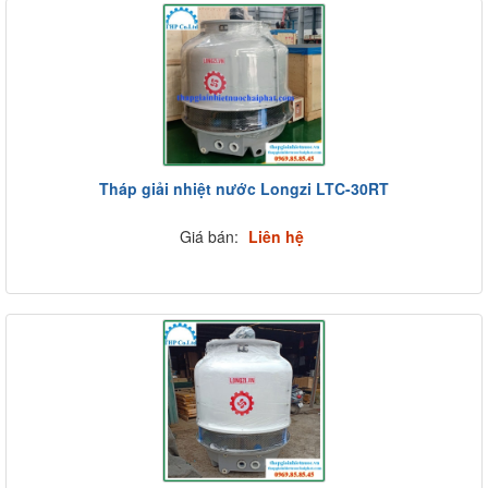
Tháp giải nhiệt nước Longzi LTC-30RT
Giá bán:
Liên hệ