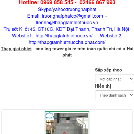
Hotline: 0969 858 545 - 02466 867 993
Skype/yahoo:truonghaiphat
Email: truonghaiphatco@gmail.com
-
lienhe@thapgiainhietnuoc.vn
Trụ sở: Ki ốt 45, CT10C, KĐT Đại Thanh, Thanh Trì, Hà Nội
Website1: http://thapgiainhietnuoc.vn/ - Website 2:
http://thapgiainhietnuochaiphat.com/
Thap giai nhiet
- cooling tower giá rẻ trên toàn quốc chỉ có ở Hải
phát
Sắp xếp theo
Hiển thị