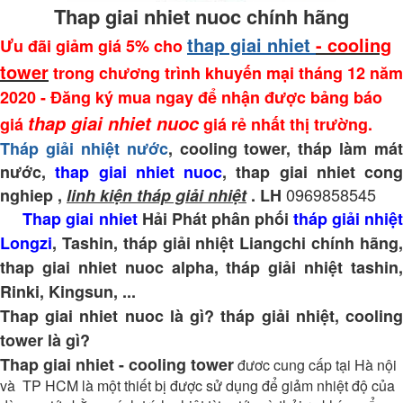
Thap giai nhiet nuoc chính hãng
thap giai nhiet
- cooling
Ưu đãi giảm giá 5% cho
tower
trong chương trình khuyến mại tháng 12 năm
2020 - Đăng ký mua ngay để nhận được bảng báo
thap giai nhiet nuoc
giá
giá rẻ nhất thị trường.
Tháp giải nhiệt nước
, cooling tower, tháp làm mát
nước,
thap giai nhiet nuoc
, thap giai nhiet cong
0969858545
nghiep
,
linh kiện tháp giải nhiệt
. LH
Thap giai nhiet
Hải Phát phân phối
tháp giải nhiệ
Longzi
, Tashin, tháp giải nhiệt Liangchi chính hãng,
thap giai nhiet nuoc alpha, tháp giải nhiệt tashin,
Rinki, Kingsun, ...
Thap giai nhiet nuoc là gì? tháp giải nhiệt, cooling
tower là gì?
Thap giai nhiet - cooling tower
đươc cung cấp tại Hà nội
và TP HCM là một thiết bị được sử dụng để giảm nhiệt độ của