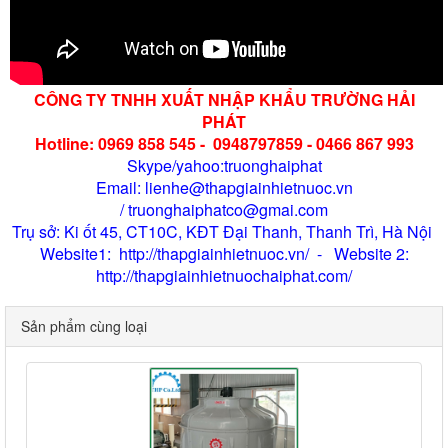
CÔNG TY TNHH XUẤT NHẬP KHẨU TRƯỜNG HẢI
PHÁT
Hotline: 0969 858 545 - 0948797859 - 0466 867 993
Skype/yahoo:truonghaiphat
Email: lienhe@thapgiainhietnuoc.vn
/ truonghaiphatco@gmai.com
Trụ sở: Ki ốt 45, CT10C, KĐT Đại Thanh, Thanh Trì, Hà Nội
Website1: http://thapgiainhietnuoc.vn/ - Website 2:
http://thapgiainhietnuochaiphat.com/
Sản phẩm cùng loại