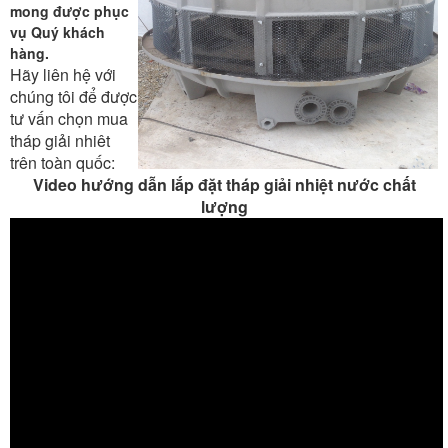
mong được phục
vụ Quý khách
hàng.
Hãy liên hệ với
chúng tôi để được
tư vấn chọn mua
tháp giải nhiêt
trên toàn quốc:
Video hướng dẫn lắp đặt tháp giải nhiệt nước chất
lượng