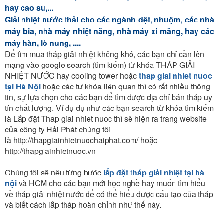
hay cao su,...
Giải nhiệt nước thải cho các ngành dệt, nhuộm, các nhà
máy bia, nhà máy nhiệt năng, nhà máy xi măng, hay các
máy hàn, lò nung, ....
Để tìm mua tháp giải nhiệt không khó, các bạn chỉ cần lên
mạng vào google search (tìm kiếm) từ khóa THÁP GIẢI
NHIỆT NƯỚC hay cooling tower hoặc
thap giai nhiet nuoc
tại Hà Nội
hoặc các tư khóa liên quan thì có rất nhiều thông
tin, sự lựa chọn cho các bạn để tìm được địa chỉ bán tháp uy
tín chất lượng. Ví dụ dụ như các bạn search từ khóa tìm kiếm
là Lắp đặt Thap giai nhiet nuoc thì sẽ hiện ra trang website
của công ty Hải Phát chúng tôi
là http://thapgiainhietnuochaiphat.com/ hoặc
http://thapgiainhietnuoc.vn
Chúng tôi sẽ nêu từng bước
lắp đặt tháp giải nhiệt tại hà
nội
và HCM cho các bạn mới học nghề hay muốn tìm hiểu
về tháp giải nhiệt nước để có thể hiểu được cấu tạo của tháp
và biết cách lắp tháp hoàn chỉnh như thế này.