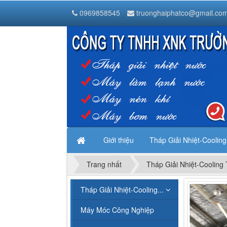
Tháp Giải Nhiệt Nước Liang Chi
0969858545
truonghaiphatco@gmail.co
Thanh Trì
Hà Nội
,
1000000
Vietnam
Giới thiệu
Tháp Giải Nhiệt-Coolin
Trang nhất
Tháp Giải Nhiệt-Cooling
Tháp Giải Nhiệt-Cooling...
Máy Móc Công Nghiệp