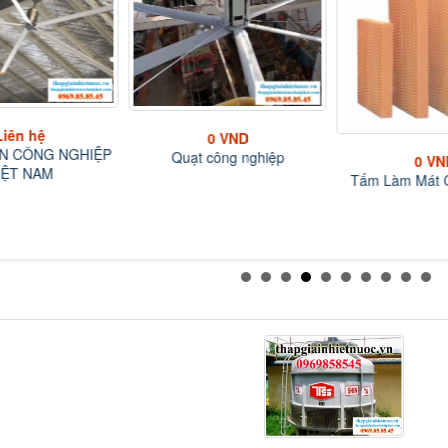
Liên hệ
0 VND
N CÔNG NGHIỆP
Quạt công nghiệp
0 VN
IỆT NAM
Tấm Làm Mát C