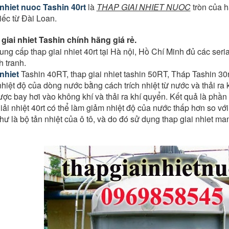
 nhiet nuoc
Tashin 40rt
là
THAP GIAI NHIET NUOC
tròn của h
ếc từ Đài Loan.
giai nhiet Tashin chính hãng giá rẻ.
ung cấp thap giai nhiet 40rt tại Hà nội, Hồ Chí Minh đủ các seria
h tranh.
 nhiet
Tashin 40RT, thap giai nhiet tashin 50RT, Tháp Tashin 30rt,
hiệt độ của dòng nước bằng cách trích nhiệt từ nước và thải ra
ợc bay hơi vào không khí và thải ra khí quyển. Kết quả là phầ
iải nhiệt 40rt có thể làm giảm nhiệt độ của nước thấp hơn so với 
như là bộ tản nhiệt của ô tô, và do đó sử dụng thap giai nhiet m
.