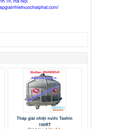
nh Trì, Hà Nội
thapgiainhietnuochaiphat.com/
Tháp giải nhiệt nước Tashin
100RT