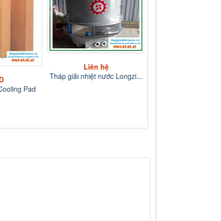
Liên hệ
Liên hệ
Tháp giải nhiệt nước Longzi...
Tháp giải nhiệt nước L
D
ooling Pad