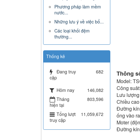
Phương pháp làm mềm
nước...
Những lưu ý về việc bổ...
Các loại khối đệm
thường...
Thống kê
Đang truy
682
Thông số
cập
Model: T
Công suât
Hôm nay
146,082
Lưu lượng 
Tháng
803,596
Chiều cao
hiện tại
Đường kín
Tổng lượt
11,059,672
ống vào ra
truy cập
Moter (độn
Đường kín