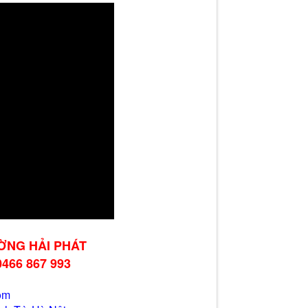
ỜNG HẢI PHÁT
0466 867 993
om