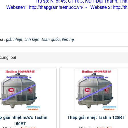
Trụ sở: Ki ốt 45, CT10C, KĐT Đại Thanh, Tha
Website1: http://thapgiainhietnuoc.vn/ - Website 2: http://
óa:
giải nhiệt
,
linh kiện
,
toàn quốc
,
liên hệ
ùng loại
p giải nhiệt nước Tashin
Tháp giải nhiệt Tashin 125RT
150RT