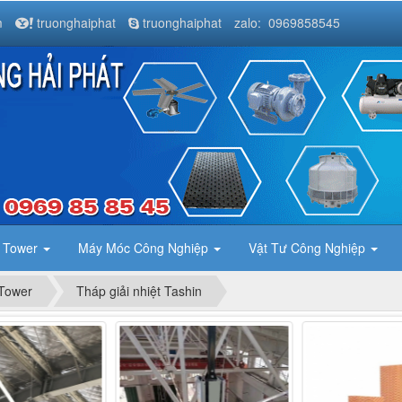
m
truonghaiphat
truonghaiphat
zalo: 0969858545
g Tower
Máy Móc Công Nghiệp
Vật Tư Công Nghiệp
 Tower
Tháp giải nhiệt Tashin