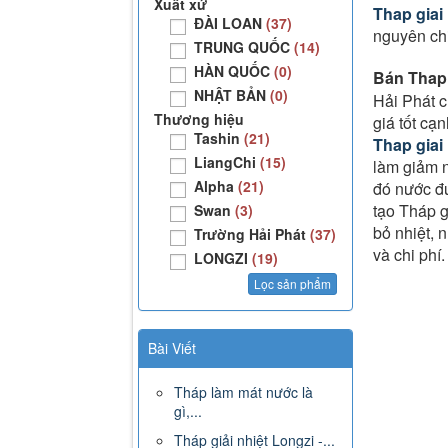
Xuất xứ
Th
ap giai
ĐÀI LOAN
(37)
nguyên chi
TRUNG QUỐC
(14)
HÀN QUỐC
(0)
Bán Thap 
NHẬT BẢN
(0)
Hải Phát c
Thương hiệu
giá tốt cạn
Tashin
(21)
Thap giai
LiangChi
(15)
làm giảm n
Alpha
(21)
đó nước đư
tạo Tháp g
Swan
(3)
bỏ nhiệt, 
Trường Hải Phát
(37)
và chi phí
LONGZI
(19)
Bài Viết
Tháp làm mát nước là
gì,...
Tháp giải nhiệt Longzi -...