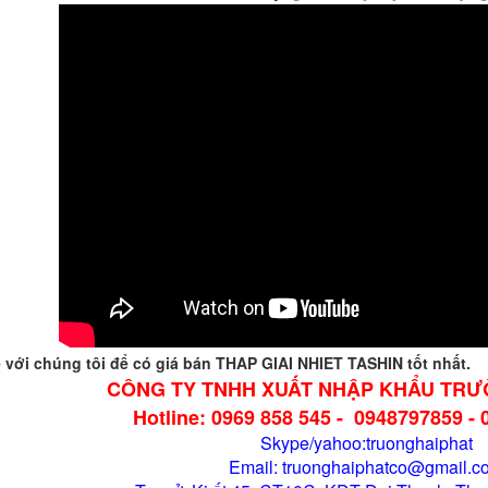
ệ với chúng tôi để có giá bán
THAP GIAI NHIET TASHIN
tốt nhất.
CÔNG TY TNHH XUẤT NHẬP KHẨU TRƯ
Hotline: 0969 858 545 - 0948797859 - 
Skype/yahoo:truonghaiphat
Email: truonghaiphatco@gmail.c