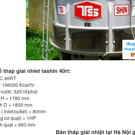
 thap giai nhiet tashin
40rt:
SC 40RT
: 156000 Kcal/hr
nước: 520 lít/phút
 H = 1780 mm
h D = 1830 mm
 ( inlet/outlet) = 80mm
g cơ quạt) = 1HP
h quạt = 960 mm
Bán tháp giải nhiệt tại Hà Nội g