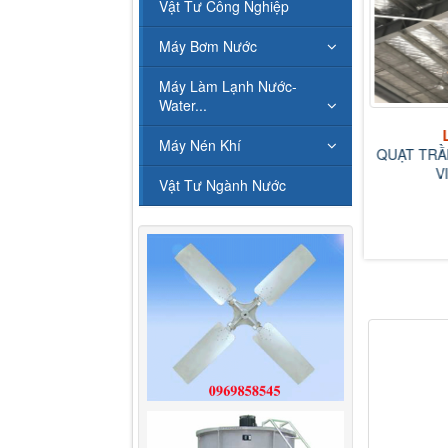
Vật Tư Công Nghiệp
Máy Bơm Nước
Máy Làm Lạnh Nước-
Liên hệ
Water...
MOTO THÁP GIẢI NHIỆT
NƯỚC
Máy Nén Khí
QUẠT TRẦ
V
Vật Tư Ngành Nước
Liên hệ
P GIẢI NHIỆT NƯỚC
LONGZI 10...