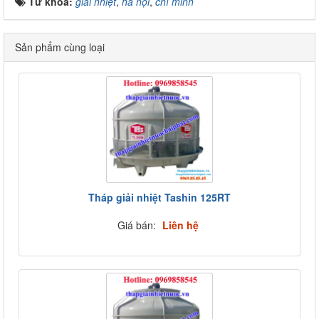
Từ khóa:
giải nhiệt
,
hà nội
,
chí minh
Sản phẩm cùng loại
Tháp giải nhiệt Tashin 125RT
Giá bán:
Liên hệ