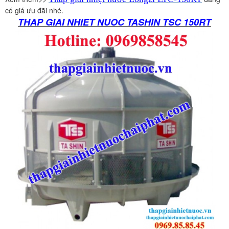
có giá ưu đãi nhé.
THAP GIAI NHIET NUOC TASHIN TSC 150RT