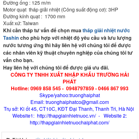
Đường ống : 125 m/m
Motor quạt tháp giải nhiệt (Công suất động cơ): 3HP
Đường kính quạt : 1700 mm
Xuất xứ: Taiwan
Khi cần tháp tư vấn để chọn mua
tháp giải nhiệt nước
Tashin
cho phù hợp với nhiệt độ yêu cầu và lưu lượng
nước tương ứng thì hãy liên hệ với chúng tôi để được
các nhân viên kỹ thuật chuyên nghiệp của chúng tôi tư
vấn cho bạn.
Hay liên hệ với chúng tôi để được giá ưu đãi.
CÔNG TY TNHH XUẤT NHẬP KHẨU TRƯỜNG HẢI
PHÁT
Hotline: 0969 858 545 - 0948797859 - 0466 867 993
Skype/yahoo:truonghaiphat
Email: truonghaiphatco@gmail.com
Trụ sở: Ki ốt 45, CT10C, KĐT Đại Thanh, Thanh Trì, Hà Nội
Website1: http://thapgiainhietnuoc.vn/ - Website 2:
http://thapgiainhietnuochaiphat.com/