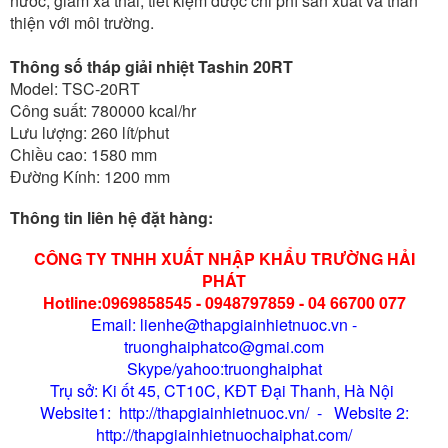
nước, giảm xả thải, tiết kiệm được chi phí sản xuất và thân
thiện với môi trường.
Thông số tháp giải nhiệt Tashin 20RT
Model: TSC-20RT
Công suất: 780000 kcal/hr
Lưu lượng: 260 lít/phut
Chiều cao: 1580 mm
Đường Kính: 1200 mm
Thông tin liên hệ đặt hàng:
CÔNG TY TNHH XUẤT NHẬP KHẨU TRƯỜNG HẢI
PHÁT
Hotline:0969858545 - 0948797859 - 04 66700 077
Email: lienhe@thapgiainhietnuoc.vn -
truonghaiphatco@gmai.com
Skype/yahoo:truonghaiphat
Trụ sở: Ki ốt 45, CT10C, KĐT Đại Thanh, Hà Nội
Website1: http://thapgiainhietnuoc.vn/ - Website 2:
http://thapgiainhietnuochaiphat.com/