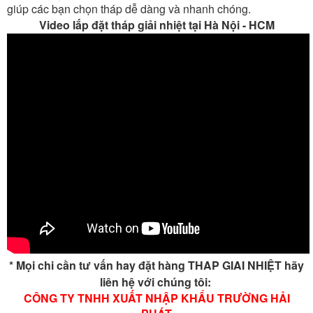
giải nhiệt nước được sử dụng nhiều trong ngành công
nghiệp hiện nay.
Các bạn vào link sau để xem cách tính chọn tháp giải nhiệt
nước phù hợp nhất
Cách tính chọn tháp giải nhiệt nước
Nếu bạn nào cần thì có thể liên hệ với chúng tôi qua email
của công ty ở bên dưới chúng tôi sẽ gửi bảng tính bằng exel
giúp các bạn chọn tháp dễ dàng và nhanh chóng.
Video lắp đặt tháp giải nhiệt tại Hà Nội - HCM