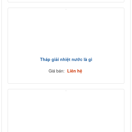
Tháp giải nhiệt tại TP Hồ Chí Minh -...
Giá bán:
Liên hệ
Tháp giải nhiệt nước là gì
Giá bán:
Liên hệ