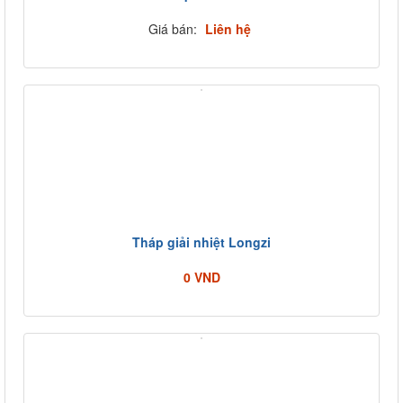
THÁP GIẢI NHIỆT NƯỚC LCT-150RT
Giá bán:
Liên hệ
Tháp giải nhiệt Longzi
0 VND