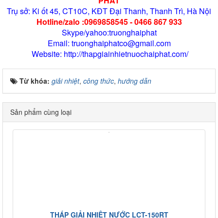
*
Mọi chi cần tư vấn hay đặt hàng THAP GIAI NHIỆT hãy
liên hệ với chúng tôi:
CÔNG TY TNHH XUẤT NHẬP KHẨU TRƯỜNG HẢI
PHÁT
Trụ sở: Ki ốt 45, CT10C, KĐT Đại Thanh, Thanh Trì, Hà Nội
Hotline/zalo :0969858545 - 0466 867 933
Skype/yahoo:truonghaiphat
Email: truonghaiphatco@gmail.com
Website: http://thapgiainhietnuochaiphat.com/
Từ khóa:
giải nhiệt
,
công thức
,
hướng dẫn
Sản phẩm cùng loại