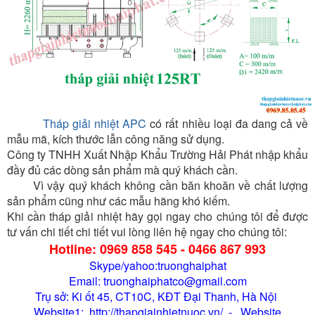
Tháp giải nhiệt APC
có rất nhiều loại đa dang cả về
mẫu mã, kích thước lẫn công năng sử dụng.
Công ty TNHH Xuất Nhập Khẩu Trường Hải Phát nhập khẩu
đầy đủ các dòng sản phẩm mà quý khách cần.
Vì vậy quý khách không cần băn khoăn về chất lượng
sản phẩm cũng như các mẫu hãng khó kiếm.
Khi cần tháp giải nhiệt hãy gọi ngay cho chúng tôi để được
tư vấn chi tiết chi tiết vui lòng liên hệ ngay cho chúng tôi:
Hotline: 0969 858 545 - 0466 867 993
Skype/yahoo:truonghaiphat
Email: truonghaiphatco@gmail.com
Trụ sở: Ki ốt 45, CT10C, KĐT Đại Thanh, Hà Nội
Website1: http://thapgiainhietnuoc.vn/ - Website