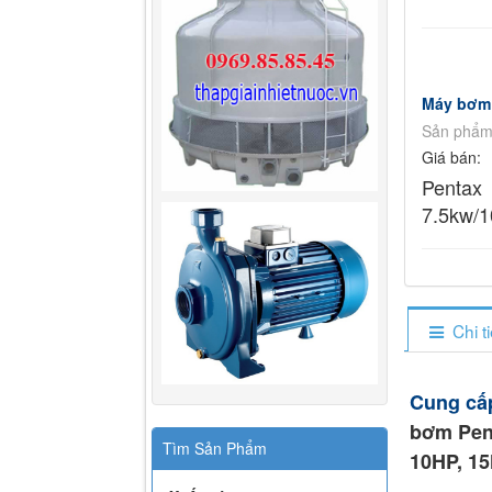
Máy bơm 
Sản phẩm
Giá bán:
Pentax
7.5kw/1
Chi t
Cung c
bơm Pent
Tìm Sản Phẩm
10HP, 15