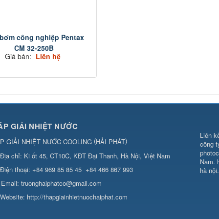
bơm công nghiệp Pentax
CM 32-250B
Giá bán:
Liên hệ
ÁP GIẢI NHIỆT NƯỚC
Liên k
(
)
́P GIẢI NHIỆT NƯỚC COOLING
HẢI PHÁT
công t
photo
Địa chỉ:
Ki ốt 45, CT10C, KĐT Đại Thanh, Hà Nội, Việt Nam
Nam.
Điện thoại:
+84 969 85 85 45
+84 466 867 993
hà nội
.
Email:
truonghaiphatco@gmail.com
Website:
http://thapgiainhietnuochaiphat.com