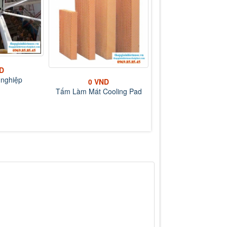
Liên hệ
D
Tháp giải nhiệt nước L
 nghiệp
0 VND
Tấm Làm Mát Cooling Pad