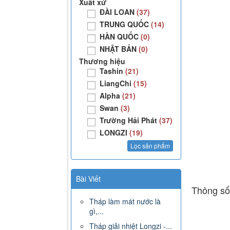
Xuất xứ
ĐÀI LOAN
(37)
TRUNG QUỐC
(14)
HÀN QUỐC
(0)
NHẬT BẢN
(0)
Thương hiệu
Tashin
(21)
LiangChi
(15)
Alpha
(21)
Swan
(3)
Trường Hải Phát
(37)
LONGZI
(19)
Bài Viết
Thông số
Tháp làm mát nước là
gì,...
Tháp giải nhiệt Longzi -...