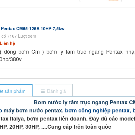
Pentax CM65-125A 10HP-7,5kw
 có 7167 Lượt xem
Liên hệ
 ( dòng bơm Cm ) bơm ly tâm trục ngang Pentax nhậ
0hp/380v
iết sản phẩm
Đánh giá
Bơm nước ly tâm trục ngang Pentax C
ấp
máy bơm nước pentax
, bơm công nghiệp pentax, 
ax Italya, bơm pentax liên doanh. Đầy đủ các model 
HP, 20HP, 30HP, ....Cung cấp trên toàn quốc