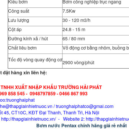
Kiểu bơm
Bơm công nghiệp trục ngang
Công suất
7.5Kw
Lưu lượng
30 - 120 m3/h
Cột áp
24.8 - 15 m
Đường kính xả / hút
65 / 80 mm
Chất liêu bơm
Vỏ động cơ bằng nhôm, buồng 
Tốc độ vòng quay động cơ
2900 vòng/phút
ết đặt hàng xin liên hệ:
 TNHH XUẤT NHẬP KHẨU TRƯỜNG HẢI PHÁT
0969 858 545 - 0948797859 - 0466 867 993
oo:truonghaiphat
enhe@thapgiainhietnuoc.vn / truonghaiphatco@gmai.com
 ốt 45, CT10C, KĐT Đại Thanh, Thanh Trì, Hà Nội
http://thapgiainhietnuoc.vn/ - Website 2: http://thapgiainhietn
Bơm nước Pentax chính hãng giá rẻ nhất