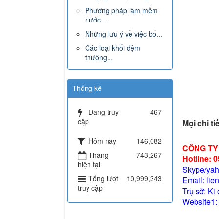
Phương pháp làm mềm
nước...
Những lưu ý về việc bổ...
Các loại khối đệm
thường...
Thống kê
Đang truy
467
cập
Mọi chi ti
Hôm nay
146,082
CÔNG TY
Tháng
743,267
Hotline: 
hiện tại
Skype/yah
Tổng lượt
10,999,343
Email: li
truy cập
Trụ sở: Ki
Website1: 