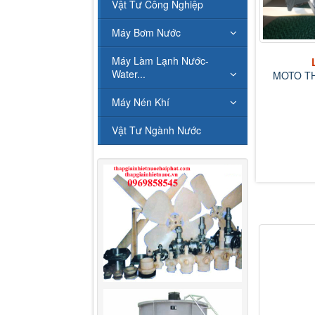
Vật Tư Công Nghiệp
Máy Bơm Nước
Máy Làm Lạnh Nước-
Water...
MOTO TH
Liên hệ
Máy Nén Khí
GIẢI NHIỆT NƯỚC LCT-
150RT
Vật Tư Ngành Nước
Liên hệ
THÁP GIẢI NHIỆT NƯỚC
LONGZI 10...