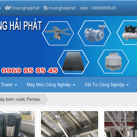
m
truonghaiphat
truonghaiphat
zalo: 0969858545
g Tower
Máy Móc Công Nghiệp
Vật Tư Công Nghiệp
áy bơm nước Pentax