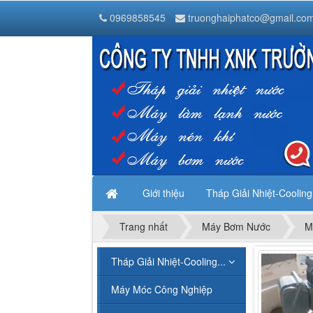
Tháp Giải Nhiệt Nước Liang Chi
0969858545
truonghaiphatco@gmail.co
Thanh Trì
Hà Nội
,
1000000
Vietnam
Giới thiệu
Tháp Giải Nhiệt-Coolin
Trang nhất
Máy Bơm Nước
M
Tháp Giải Nhiệt-Cooling...
Máy Móc Công Nghiệp