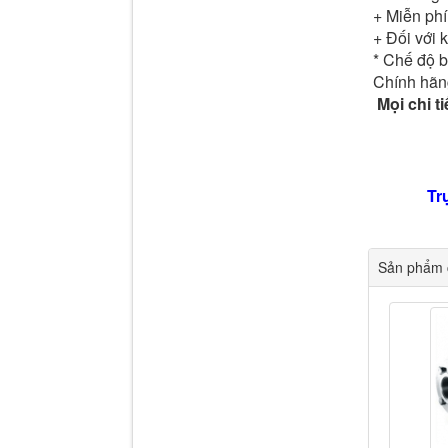
+ Miễn phí
+ Đối với 
* Chế độ 
Chính hãng
Mọi chi ti
Tr
Sản phẩm c