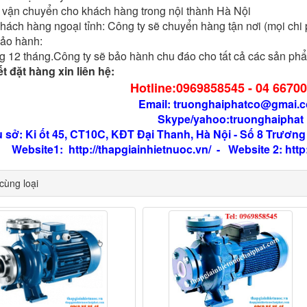
 vận chuyển cho khách hàng trong nội thành Hà Nội
khách hàng ngoại tỉnh: Công ty sẽ chuyển hàng tận nơi (mọi chi
bảo hành:
 12 tháng.Công ty sẽ bảo hành chu đáo cho tất cả các sản phẩ
ết đặt hàng xin liên hệ:
Hotline:0969858545 - 04 66700
Email: truonghaiphatco@gmai.
Skype/yahoo:truonghaiphat
ụ sở: Ki ốt 45, CT10C, KĐT Đại Thanh, Hà Nội - Số 8 Trươ
Website1: http://thapgiainhietnuoc.vn/ - Website 2: http
ùng loại