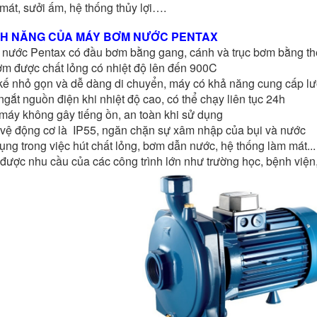
mát, sưởi ấm, hệ thống thủy lợi….
ÍNH NĂNG CỦA MÁY BƠM NƯỚC PENTAX
 nước Pentax có đầu bơm bằng gang, cánh và trục bơm bằng th
ơm được chất lỏng có nhiệt độ lên đến 900C
t kế nhỏ gọn và dễ dàng di chuyển, máy có khả năng cung cấp l
ngắt nguồn điện khi nhiệt độ cao, có thể chạy liên tục 24h
máy không gây tiếng ồn, an toàn khi sử dụng
 vệ động cơ là IP55, ngăn chặn sự xâm nhập của bụi và nước
ụng trong việc hút chất lỏng, bơm dẫn nước, hệ thống làm mát...
được nhu cầu của các công trình lớn như trường học, bệnh vi