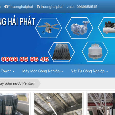
m
truonghaiphat
truonghaiphat
zalo: 0969858545
g Tower
Máy Móc Công Nghiệp
Vật Tư Công Nghiệp
áy bơm nước Pentax