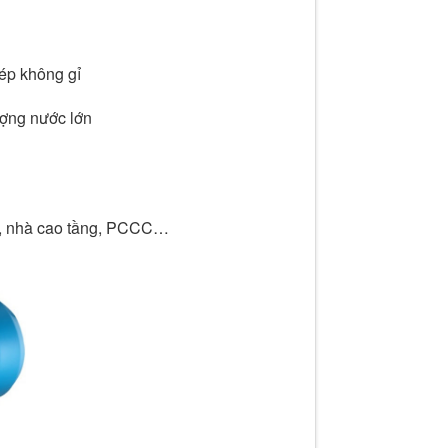
ép không gỉ
ượng nước lớn
ện, nhà cao tầng, PCCC…