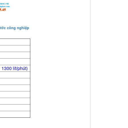
ước công nghiệp
1300 lít/phút)
g