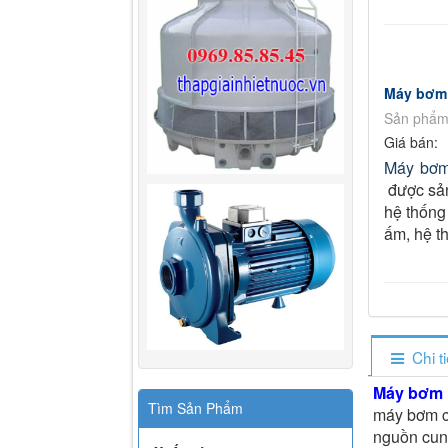
Máy bơm 
Sản phẩm
Giá bán:
Máy bơm
được sản
hệ thống
ấm, hệ t
Chi t
Máy bơm
Tìm Sản Phẩm
máy bơm c
nguồn cung