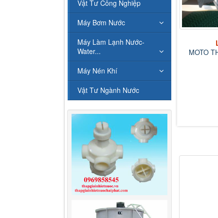
Vật Tư Công Nghiệp
Máy Bơm Nước
Máy Làm Lạnh Nước-
Liên hệ
Water...
MOTO THÁP GIẢI NHIỆT
NƯỚC
Máy Nén Khí
QUẠT TRẦ
V
Vật Tư Ngành Nước
Liên hệ
P GIẢI NHIỆT NƯỚC
LONGZI 10...