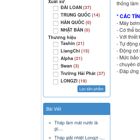
Xuất xứ
thống làm 
ĐÀI LOAN
(37)
TRUNG QUỐC
(14)
* CÁC T
HÀN QUỐC
(0)
- Máy bơm
- Có thể b
NHẬT BẢN
(0)
- Với thiế
Thương hiệu
- Tự động 
Tashin
(21)
- Động cơ 
LiangChi
(15)
- Mức bảo
Alpha
(21)
- chuyên d
Swan
(3)
- Đáp ứng 
Trường Hải Phát
(37)
LONGZI
(19)
Bài Viết
Tháp làm mát nước là
gì,...
Tháp giải nhiệt Longzi -...