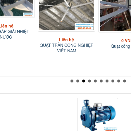
Liên hệ
0 VND
N CÔNG NGHIỆP
Quạt công nghiệp
0 VN
IỆT NAM
Tấm Làm Mát C