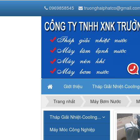
Tháp Giải Nhiệt Nước Liang Chi
0969858545
truonghaiphatco@gmail.co
Thanh Trì
Hà Nội
,
1000000
Vietnam
Giới thiệu
Tháp Giải Nhiệt-Coolin
Trang nhất
Máy Bơm Nước
M
Tháp Giải Nhiệt-Cooling...
Máy Móc Công Nghiệp