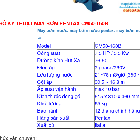
 SỐ KỸ THUẬT MÁY BƠM PENTAX CM50-160B
Máy bơm nước, máy bơm nước pentax, máy bơm n
tốt
Model
CM50-160B
Công suất
7.5 HP / 5.5 Kw
Đường kính Hút-Xả
76-60
Điện áp
3 phase/380V
Lưu lượng nước
21~78 m3/giờ (350 ~ 
Cột áp
30.5 ~ 16.8 m
Áp suất vận hành
max 10 bar
Kích thước đóng gói
615 x 310 x 460 mm
Khối lượng
65 kg
Bảo hành
12 tháng chính hãn
Hãng sản xuất
Pentax
Xuất xứ
Italia
thức vận chuyển: