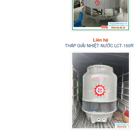
Liên 
MOTO THÁP G
NƯỚ
Liên hệ
 NHIỆT NƯỚC LCT-
150RT
Liên hệ
THÁP GIẢI NHIỆT NƯỚC
LONGZI 10...
 Nhiệt-Cooling Tower
hiệt Longzi
Tháp giải nhiệt Tashin
Tháp giải nhiệt Liang Chi
Tháp 
áp giải nhiệt