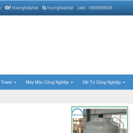
m
truonghaiphat
truonghaiphat
zalo: 0969858545
g Tower
Máy Móc Công Nghiệp
Vật Tư Công Nghiệp