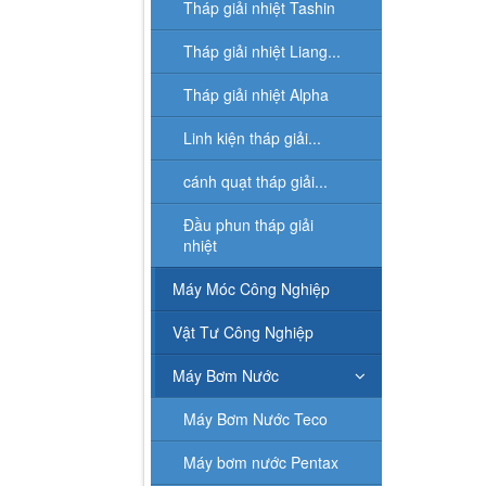
Vật Tư Công Nghiệp
Máy Bơm Nước
Máy Làm Lạnh Nước-
Water...
Liên hệ
Liên hệ
Máy Nén Khí
iải nhiệt nước Longzi...
Cánh quạt tháp giải nhiệt
THÁP GIẢI
nước...
Vật Tư Ngành Nước
Tháp Giải
Tháp giải n
Đầu phun th