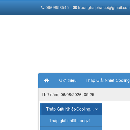
Tháp Giải Nhiệt Nước Liang Chi
0969858545
truonghaiphatco@gmail.co
Thanh Trì
Hà Nội
,
1000000
Vietnam
Giới thiệu
Tháp Giải Nhiệt-Coolin
Thứ năm, 06/08/2026, 05:25
Tháp Giải Nhiệt-Cooling...
Máy Móc Công Nghiệp