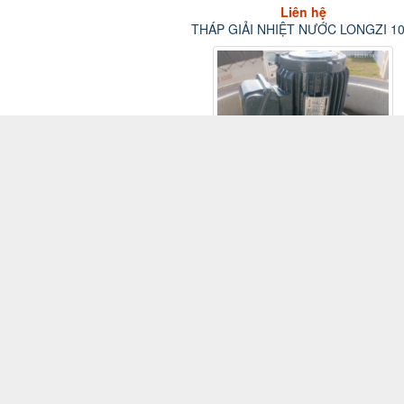
 GIẢI NHIỆT NƯỚC LCT-
THÁP GIẢI NHIỆT NƯỚC LONGZI
150RT
10 RT
Giá bán:
Liên hệ
Giá bán:
Liên hệ
iải nhiệt nước Longzi LTC-
Tháp giải nhiệt nước Longzi LTC
100RT
80RT